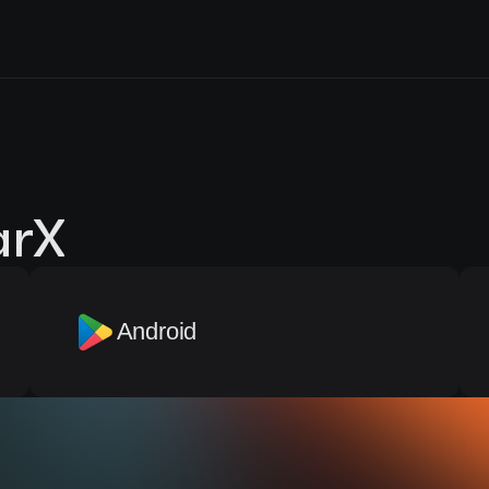
rX
Android