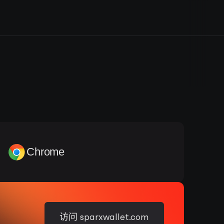
Chrome
访问 sparxwallet.com